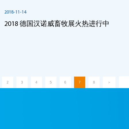
2018-11-14
2018 德国汉诺威畜牧展火热进行中
2
3
4
5
6
7
8
＞