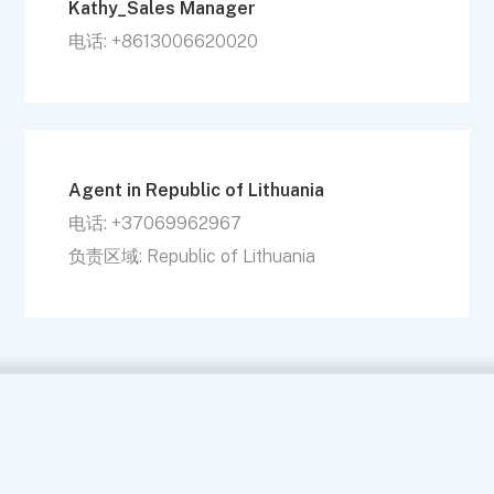
Kathy_Sales Manager
电话: +8613006620020
Agent in Republic of Lithuania
电话: +37069962967
负责区域: Republic of Lithuania