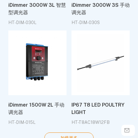
iDimmer 3000W 3L 智慧
iDimmer 3000W 3S 手动
型调光器
调光器
HT-DIM-030L
HT-DIM-030S
iDimmer 1500W 2L 手动
IP67 T8 LED POULTRY
调光器
LIGHT
HT-DIM-015L
HT-T8AC18W12FB