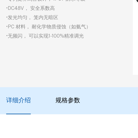
•DC48V， 安全系数高
•发光均匀， 笼内无暗区
•PC 材料， 耐化学物质侵蚀（如氨气）
•无频闪， 可以实现1-100%精准调光
详细介绍
规格参数