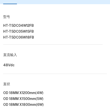
型号
HT-T5DC04W12FB
HT-T5DC05W15FB
HT-T5DC06W18FB
直流输入
48Vdc
直径
OD 18MM X1200mm(4W)
OD 18MM X1500mm(5W)
OD 18MM X1800mm(6W)