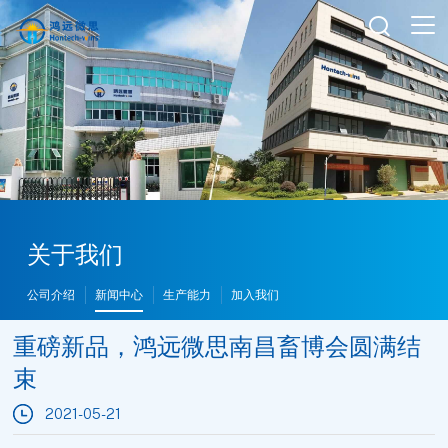

关于我们
公司介绍
新闻中心
生产能力
加入我们
重磅新品，鸿远微思南昌畜博会圆满结
束
2021-05-21