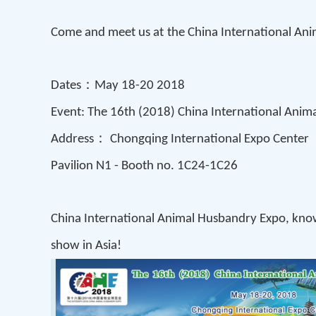
Come and meet us at
t
he China International An
：
Dates
May 18-20 2018
Event: T
he 1
6
th (20
18
) China International Ani
：
Address
Chongqing International Expo Center
Pavilion N1
- Booth no.
1C24-1C26
China International Animal Husbandry Expo, known 
show in Asia!